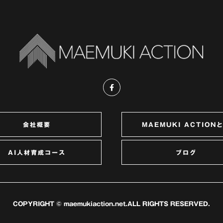
会社概要
MAEMUKI ACTION
AI人材育成コース
ブログ
COPYRIGHT ©
maemukiaction.net
.ALL RIGHTS RESERVED.